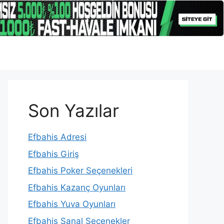
Son Yazılar
Efbahis Adresi
Efbahis Giriş
Efbahis Poker Seçenekleri
Efbahis Kazanç Oyunları
Efbahis Yuva Oyunları
Efbahis Sanal Seçenekler