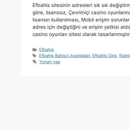
Efbahis sitesinin adresleri sık sık değişti
göre, lisanssız, Çevrimiçi casino oyunları
lisansın kullanılması, Mobil erişim sorunları
adres için değiştiğini ve erişim yetkisi ald
casino oyunları sitesi olarak tasarlanmıştı
Kategoriler
Efbahis
Etiketler
Efbahis Bahisçi Avantajları
,
Efbahis Giriş
,
fbahi
Yorum yap