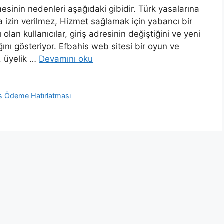
rmesinin nedenleri aşağıdaki gibidir. Türk yasalarına
na izin verilmez, Hizmet sağlamak için yabancı bir
 olan kullanıcılar, giriş adresinin değiştiğini ve yeni
ığını gösteriyor. Efbahis web sitesi bir oyun ve
r, üyelik …
Devamını oku
s Ödeme Hatırlatması