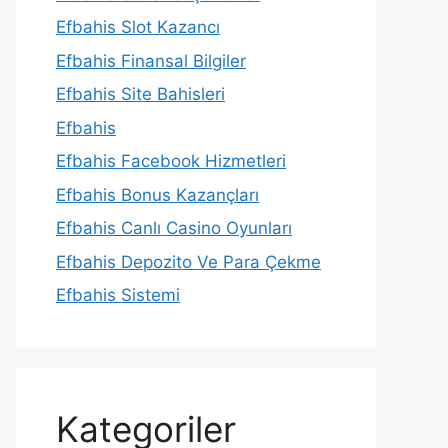
Efbahis Slot Kazancı
Efbahis Finansal Bilgiler
Efbahis Site Bahisleri
Efbahis
Efbahis Facebook Hizmetleri
Efbahis Bonus Kazançları
Efbahis Canlı Casino Oyunları
Efbahis Depozito Ve Para Çekme
Efbahis Sistemi
Kategoriler