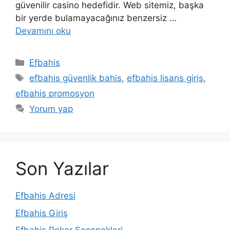
güvenilir casino hedefidir. Web sitemiz, başka
bir yerde bulamayacağınız benzersiz …
Devamını oku
Kategoriler
Efbahis
Etiketler
efbahis güvenlik bahis
,
efbahis lisans giriş
,
efbahis promosyon
Yorum yap
Son Yazılar
Efbahis Adresi
Efbahis Giriş