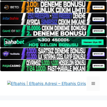
İçeriğe
atla
Menü