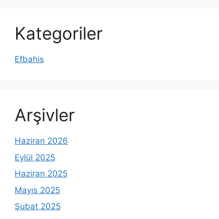
Kategoriler
Efbahis
Arşivler
Haziran 2026
Eylül 2025
Haziran 2025
Mayıs 2025
Şubat 2025