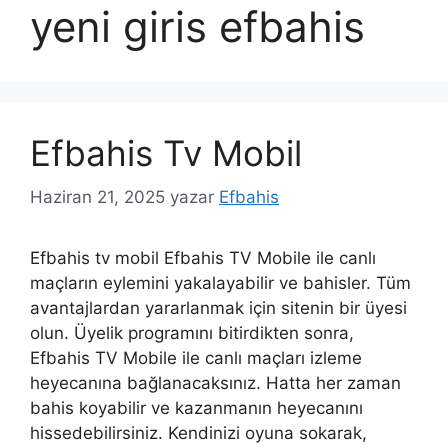
yeni giris efbahis
Efbahis Tv Mobil
Haziran 21, 2025
yazar
Efbahis
Efbahis tv mobil Efbahis TV Mobile ile canlı
maçların eylemini yakalayabilir ve bahisler. Tüm
avantajlardan yararlanmak için sitenin bir üyesi
olun. Üyelik programını bitirdikten sonra,
Efbahis TV Mobile ile canlı maçları izleme
heyecanına bağlanacaksınız. Hatta her zaman
bahis koyabilir ve kazanmanın heyecanını
hissedebilirsiniz. Kendinizi oyuna sokarak,