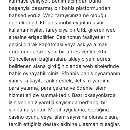
kurmaya çalışıyor. Benim açımdan bunu
başarıyla başarmış bir bahis platformundan
bahsediyoruz. Web tarayıcınıza ne olduğu
önemli değil. Efbahis mobil uygulamasını
kullanan kişiler, tarayıcıya bir URL girerek web
sitesine erişebilirler. Casinonun faaliyetlerini
geçici olarak kapatması veya askıya alması
durumunda size yeni bir adres verilecektir.
Güncellenen bağlantılara tıklayıp yeni adresi
belirlenen alana girdiğiniz anda web sitelerinde
bahis oynayabilirsiniz. Efbahis bahis oynamanın
yanı sıra kayıt, canlı destek, iletişim yardımı,
para yatırma, para çekme ve ödeme işlemi
hizmetleri de sunmaktadır. Bazı lokasyonlarda
izin verilen ziyaretçi sayısında herhangi bir
sınırlama yoktur. Mobil uygulama, seçtiğiniz
casino oyunu veya işlem sayısı ne olursa olsun,
tercih ettiğiniz destek ekibine ulaşmanızı sağlar.