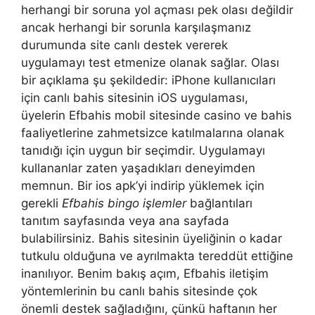
herhangi bir soruna yol açması pek olası değildir
ancak herhangi bir sorunla karşılaşmanız
durumunda site canlı destek vererek
uygulamayı test etmenize olanak sağlar. Olası
bir açıklama şu şekildedir: iPhone kullanıcıları
için canlı bahis sitesinin iOS uygulaması,
üyelerin Efbahis mobil sitesinde casino ve bahis
faaliyetlerine zahmetsizce katılmalarına olanak
tanıdığı için uygun bir seçimdir. Uygulamayı
kullananlar zaten yaşadıkları deneyimden
memnun. Bir ios apk’yi indirip yüklemek için
gerekli
Efbahis bingo işlemler
bağlantıları
tanıtım sayfasında veya ana sayfada
bulabilirsiniz. Bahis sitesinin üyeliğinin o kadar
tutkulu olduğuna ve ayrılmakta tereddüt ettiğine
inanılıyor. Benim bakış açım, Efbahis iletişim
yöntemlerinin bu canlı bahis sitesinde çok
önemli destek sağladığını, çünkü haftanın her