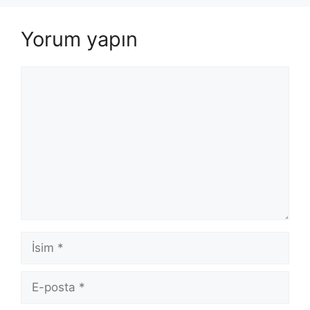
Yorum yapın
Yorum
İsim
E-
posta