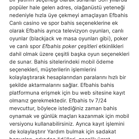
popüler hale gelen adres, olağanüstü yeteneği
nedeniyle hızla üye çekmeyi amaçlayan Efbahis
Canlı casino ve spor bahis seçeneklerine ek
olarak Efbahis ayrıca televizyon oyunları, canlı
oyunlar (blackjack ve masa oyunları gibi), poker
ve canlı spor
Efbahis poker çeşitleri
etkinlikleri
dahil olmak üzere çeşitli başka oyun seçenekleri
de sunar. Bahis sitelerindeki mobil ödeme
seçenekleri, müşterilerin işlemlerini
kolaylaştırarak hesaplarından paralarını hızlı bir
şekilde aktarmalarını sağlar. Efbahis bahis
platformuna erişmek için bu web sitesine kayıt
olmanız gerekmektedir. Efbahis tv 7/24
mevcuttur, böylece istediğiniz zaman bahis
oynamak ve günlük maçları kazanmak için mobil
versiyonu kullanabilirsiniz. Ayrıca kayıt işlemini
de kolaylaştırır Yardım bulmak için sadakat