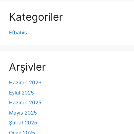
Kategoriler
Efbahis
Arşivler
Haziran 2026
Eylül 2025
Haziran 2025
Mayıs 2025
Şubat 2025
Ocak 2025