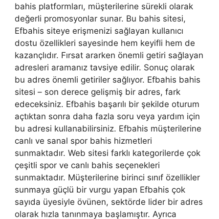
bahis platformları, müşterilerine sürekli olarak
değerli promosyonlar sunar. Bu bahis sitesi,
Efbahis siteye erişmenizi sağlayan kullanıcı
dostu özellikleri sayesinde hem keyifli hem de
kazançlıdır. Fırsat ararken önemli getiri sağlayan
adresleri aramanız tavsiye edilir. Sonuç olarak
bu adres önemli getiriler sağlıyor. Efbahis bahis
sitesi – son derece gelişmiş bir adres, fark
edeceksiniz. Efbahis başarılı bir şekilde oturum
açtıktan sonra daha fazla soru veya yardım için
bu adresi kullanabilirsiniz. Efbahis müşterilerine
canlı ve sanal spor bahis hizmetleri
sunmaktadır. Web sitesi farklı kategorilerde çok
çeşitli spor ve canlı bahis seçenekleri
sunmaktadır. Müşterilerine birinci sınıf özellikler
sunmaya güçlü bir vurgu yapan Efbahis çok
sayıda üyesiyle övünen, sektörde lider bir adres
olarak hızla tanınmaya başlamıştır. Ayrıca