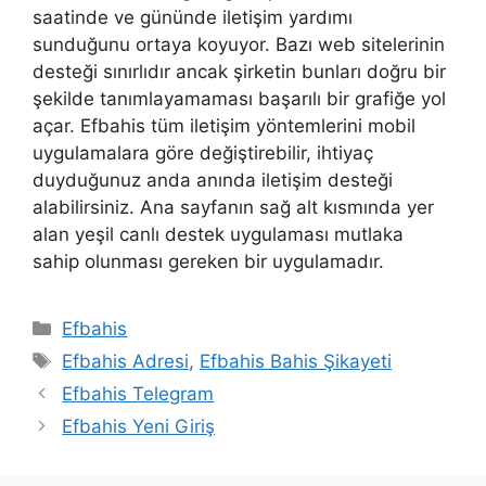
saatinde ve gününde iletişim yardımı
sunduğunu ortaya koyuyor. Bazı web sitelerinin
desteği sınırlıdır ancak şirketin bunları doğru bir
şekilde tanımlayamaması başarılı bir grafiğe yol
açar. Efbahis tüm iletişim yöntemlerini mobil
uygulamalara göre değiştirebilir, ihtiyaç
duyduğunuz anda anında iletişim desteği
alabilirsiniz. Ana sayfanın sağ alt kısmında yer
alan yeşil canlı destek uygulaması mutlaka
sahip olunması gereken bir uygulamadır.
Kategoriler
Efbahis
Etiketler
Efbahis Adresi
,
Efbahis Bahis Şikayeti
Efbahis Telegram
Efbahis Yeni Giriş