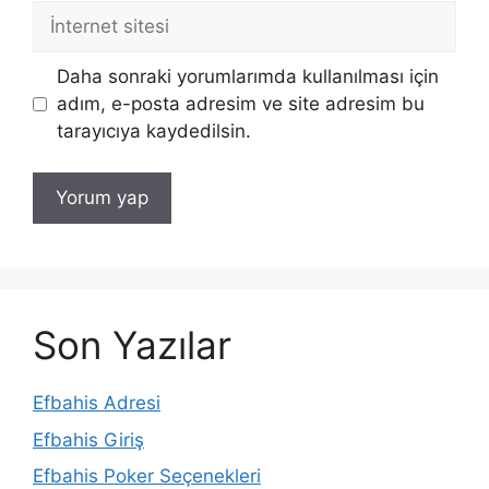
İnternet
sitesi
Daha sonraki yorumlarımda kullanılması için
adım, e-posta adresim ve site adresim bu
tarayıcıya kaydedilsin.
Son Yazılar
Efbahis Adresi
Efbahis Giriş
Efbahis Poker Seçenekleri