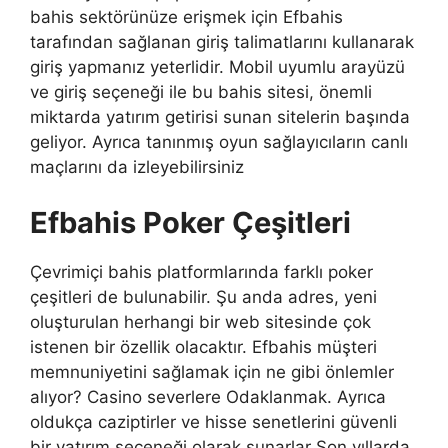
bahis sektörünüze erişmek için Efbahis
tarafından sağlanan giriş talimatlarını kullanarak
giriş yapmanız yeterlidir. Mobil uyumlu arayüzü
ve giriş seçeneği ile bu bahis sitesi, önemli
miktarda yatırım getirisi sunan sitelerin başında
geliyor. Ayrıca tanınmış oyun sağlayıcıların canlı
maçlarını da izleyebilirsiniz
Efbahis Poker Çeşitleri
Çevrimiçi bahis platformlarında farklı poker
çeşitleri de bulunabilir. Şu anda adres, yeni
oluşturulan herhangi bir web sitesinde çok
istenen bir özellik olacaktır. Efbahis müşteri
memnuniyetini sağlamak için ne gibi önlemler
alıyor? Casino severlere Odaklanmak. Ayrıca
oldukça caziptirler ve hisse senetlerini güvenli
bir yatırım seçeneği olarak sunarlar Son yıllarda